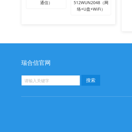
通信）
512WUN2048（网
络+U盘+WiFi）
瑞合信官网