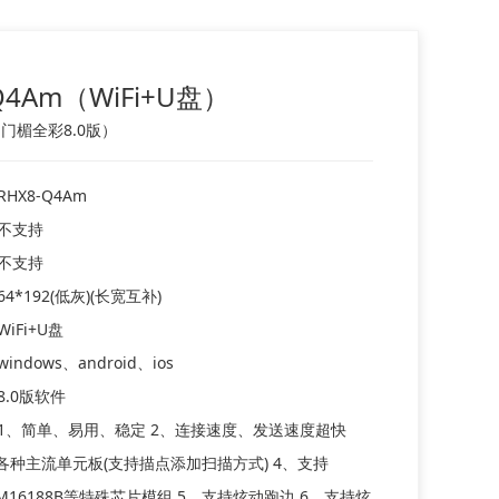
Q4Am（WiFi+U盘）
（门楣全彩8.0版）
RHX8-Q4Am
不支持
不支持
64*192(低灰)(长宽互补)
WiFi+U盘
windows、android、ios
8.0版软件
1、简单、易用、稳定 2、连接速度、发送速度超快
各种主流单元板(支持描点添加扫描方式) 4、支持
S/SM16188B等特殊芯片模组 5、支持炫动跑边 6、支持炫