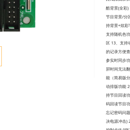
酷背景(全彩)
节目背景/分
持背景+炫彩字
支持随机色功
区 13、支
的记录方便查
参实时同步功能
屛时间无法翻
能（简易版分
动排版功能 
持节目回读功
码回读节目功能
忘记密码问题
决电源冲击)
控制卡(8.