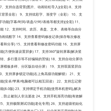
 7、支持自选背景(图片、动画轻松导入)(全彩) 8、支持
区背景全彩） 9、支持炫彩字、渐变字（全彩） 10、支
功能(字幕/时间/表盘/计时/表格等都支持)(全彩) 11、
能 12、支持时间、农历、表盘、文本、表格等自由分
持动画炫酷字 14、支持查看密码修改记录(保存每次修改
看和分享) 15、支持查看和修改密码功能 16、支持屏
(方便快速设置屛参) 17、支持360°旋转屏幕(解决竖
转、多行显示等不好编辑的苦恼) 18、支持自动分屏功
屏模板多样、分区版自动分屏） 19、支持双面竖屛自
20、支持屏参锁定功能(右上角高级功能解锁） 21、支
能(安卓/苹果/电脑都可以相互回读） 22、支持忘记密
(8.0版) 23、支持绑定手机功能(使用本机密码),解决
，防止被别人非法篡改 24、支持开机渐亮功能(有效解
 25、支持极限测试功能(老化专用) 26、支持超级初始化
0版忘记密码也可以恢复出厂) 27、行业首家采用控制卡加